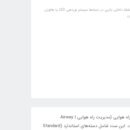
اجزاء: دسته‌های لارنگوسکوپ استاندارد تیغه‌های مکنتاش در سایزهای مختلف محفظه داخلی باتری در دسته‌ها سیستم نوردهی LED یا هالوژن
ن
ست لارنگوسکوپ مکنتاش (ست لارنگوسکوپ مکنتاش | Laryngoscope Macintosh Set) یکی از تجهیزات حیاتی در مدیریت راه هوایی (مدیریت راه هوایی | Airway
Management) است و برای انجام لوله‌گذاری تراشه (لوله‌گذاری تراشه | Tracheal Intubation) با دید مستقیم طراحی شده است. این ست شامل دسته‌های استاندارد (Standard