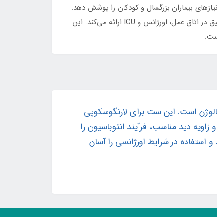
 (Macintosh Blades | تیغه‌های مکنتاش) می‌باشد تا نیازهای بیماران بزرگسال و کودکان را پوشش دهد.
طراحی ارگونومیک، بدنه مقاوم و سیستم نوردهی قابل اعتماد (Reliable Light Source | نور پایدار) این ست، عملکرد سریع و دقیق در اتاق عمل، اورژانس و ICU ارائه می‌کند. این
ست.
تیغه‌های استاندارد مکنتاش و دسته‌های سازگار با سیستم نوردهی LED یا هالوژن است. این ست برای لارنگوسکوپی
اربرد دارد و با فراهم کردن نور کافی و زاویه دید مناسب، فرآیند انتوباسیون را
 استفاده در شرایط اورژانسی را آسان