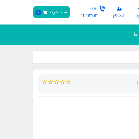
028-
سبد خرید
0
د
ثبت‌نام
44413013
 ما