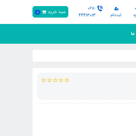
028-
سبد خرید
0
د
ثبت‌نام
44413013
 ما