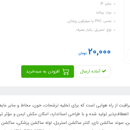
سایز: 14
برند: پیکمد
جنس: PVC یا سیلیکون پزشکی
نوع: استریل، یکبار مصرف
20,000
تومان
آماده ارسال
افزودن به سبدخرید
اقبت از راه هوایی است که برای تخلیه ترشحات، خون، مخاط و سایر مایعا
 سوند ساکشن از PVC پزشکی نرم و انعطاف‌پذیر تولید شده و با طراحی استاندارد، امکان مکش ایم
شن، سوند ساکشن نای، کتتر ساکشن استریل، لوله ساکشن پزشکی، ساکشن ت