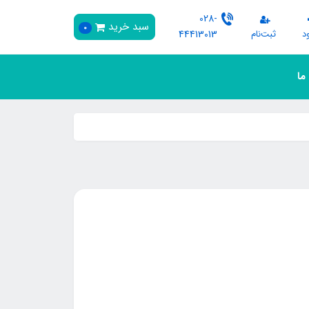
028-
سبد خرید
0
د
ثبت‌نام
44413013
 ما