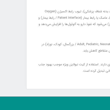
اجزای اصلی این محصول شامل محفظه دارو (Medication Chamber / مخزن دارو)، بدنه شفاف پزشکی (Medical Grade Transparent Body / بدنه شفاف پزشکی)، تیوب رابط اکسیژن (Oxygen
Supply Tubing / شلنگ اکسیژن)، کانکتورهای استاندارد 15 و 22 میلی‌متری (Standard 15mm & 22mm Connectors / کانکتورهای استاندارد)، ماسک یا رابط بیمار (Patient Interface / رابط بیمار) و
 ویژه داخلی باعث تولید ذرات یکنواخت با اندازه مناسب (Fine Particle Size / اندازه ذرات ریز) می‌شود که نفوذ دارو به آلوئول‌ها را افزایش می‌دهد و
کیت‌های نبولایزر ویژه از مواد بدون لاتکس (Latex-Free Material / بدون لاتکس) ساخته می‌شوند و برای استفاده در بزرگسال، کودک و نوزاد (Adult, Pediatric, Neonatal / بزرگسال، کودک، نوزاد) در
های اورژانس، ICU، NICU و کلینیک‌های تنفسی کاربرد گسترده‌ای دارند. استفاده از کیت نبولایزر ویژه موجب بهبود جذب
نی تبدیل کرده است.