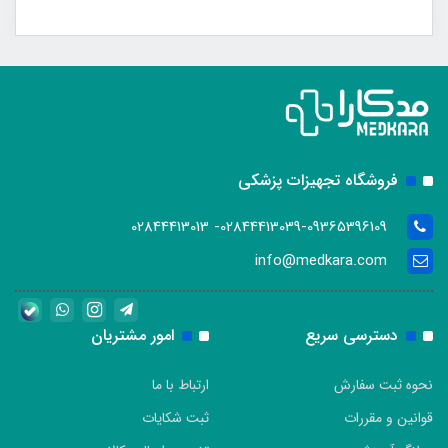
فروشگاه تجهیزات پزشکی
02844413039-09365396109- 02844413013
info@medkara.com
دسترسی سریع
امور مشتریان
نحوه ثبت سفارش
ارتباط با ما
قوانین و مقررات
ثبت شکایات