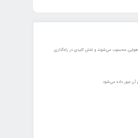
Endotracheal Stylet) از مهم‌ترین وسایل کمکی اینوباسیون (Intubation Aids) در مدیریت راه هوایی محسوب می‌شوند و نقش کلیدی در راه‌گذاری