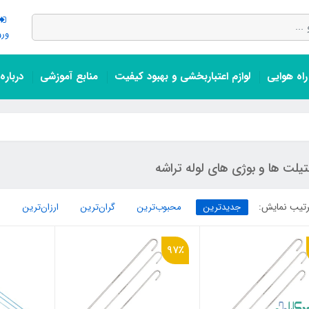
ورو
اه هوایی
لوازم اعتباربخشی و بهبود کیفیت
منابع آموزشی
درباره
یلت ها و بوژی های لوله تراشه
تیب نمایش:
جدیدترین
محبوب‌ترین
گران‌ترین
ارزان‌ترین
97٪