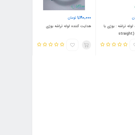
1,190,000
ن
تومان
وله تراشه : بوژی با
هدایت کننده لوله تراشه بوژی
نوک مستقیم (straight
tip)Tracheal Tube I