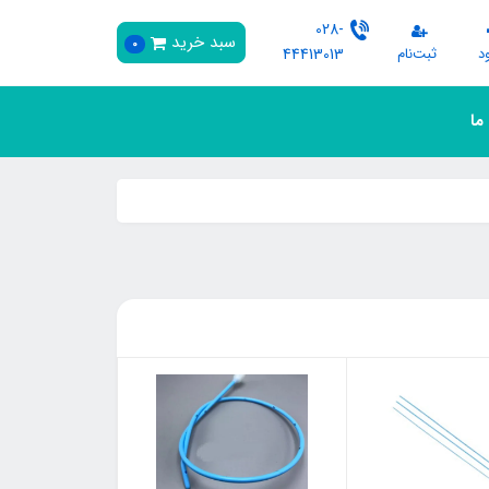
028-
سبد خرید
0
د
ثبت‌نام
44413013
 ما