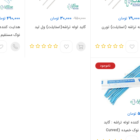
490,000
30,000
79,000
تومان
950,000
تومان
توما
له تراشه (استایلت) تورن
گاید لوله تراشه(استایلت) ول لید
هدایت کننده ل
ntroducer
:bougie
ناموجود
5
تومان
ننده لوله تراشه : گاید
بوژی با نوک خمیده (Curved