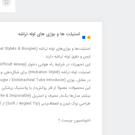
استیلت ها و بوژی های لوله تراشه
ایمن و دقیق لوله تراشه دارند.
این تجهیزات در شرایط راه هوایی دشوار (Difficult Airway)، بیهوشی عمومی، اورژانس و ICU کاربرد گسترده‌ای دارند.
استیلت لوله تراشه (Intubation Stylet) برای شکل‌دهی و ایجاد قوس مناسب در لوله تراشه استفاده می‌شود.
در مقابل، بوژی (Bougie / Endotracheal Tube Introducer) به‌عنوان یک هدایت‌کننده نازک، مسیر نای را مشخص کرده و سپس لوله تراشه روی آن عبور داده می‌شود.
این محصولات معمولاً از فلز روکش‌دار یا پلاستیک پزشکی انعطاف‌پذیر (cal Grade Metal / Plastic
بیشتر مدل‌ها یک‌بار مصرف و استریل (Sterile & Disposable) هستند و ایمنی بیمار را افزایش می‌دهند.
طراحی نوک ایمن و انعطاف‌پذیر (Soft / Angled Tip) از آسیب به بافت‌های راه هوایی جلوگیری می‌کند.
انتوباسیون چیست ؟