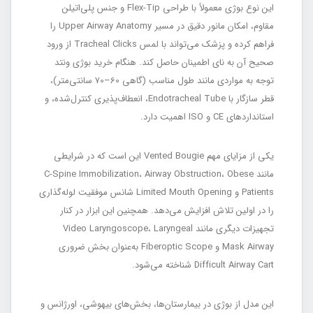
این نوع بوژی معمولاً با طراحی Flex-Tip و جنس پلی‌اتیلن
مقاوم، امکان مانور دقیق در مسیر Upper Airway Anatomy را
فراهم کرده و پزشک می‌تواند با لمس Tracheal Clicks از ورود
صحیح آن به نای اطمینان حاصل کند. هنگام خرید بوژی ونتد
توجه به مواردی مانند طول مناسب (گاهی 60–70 سانتی‌متر)،
قطر سازگار با Endotracheal Tube، انعطاف‌پذیری کنترل‌شده، و
استانداردهای CE و ISO اهمیت دارد.
یکی از مزایای مهم Vented Bougie این است که در شرایطی
مانند C-Spine Immobilization، Airway Obstruction، Obese
Patients و Limited Mouth Opening شانس موفقیت لوله‌گذاری
را در اولین تلاش افزایش می‌دهد. همچنین این ابزار در کنار
تجهیزات دیگری مانند Video Laryngoscope، Laryngeal
Mask Airway و Fiberoptic Scope به‌عنوان بخش ضروری
Difficult Airway Cart شناخته می‌شود.
این مدل از بوژی در بیمارستان‌ها، بخش‌های بیهوشی، اورژانس و