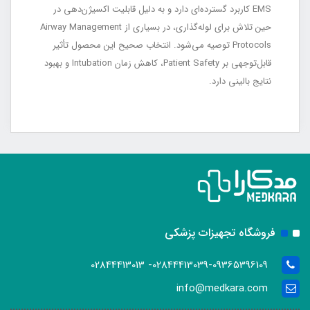
EMS کاربرد گسترده‌ای دارد و به دلیل قابلیت اکسیژن‌دهی در
حین تلاش برای لوله‌گذاری، در بسیاری از Airway Management
Protocols توصیه می‌شود. انتخاب صحیح این محصول تأثیر
قابل‌توجهی بر Patient Safety، کاهش زمان Intubation و بهبود
نتایج بالینی دارد.
فروشگاه تجهیزات پزشکی
02844413039-09365396109- 02844413013
info@medkara.com