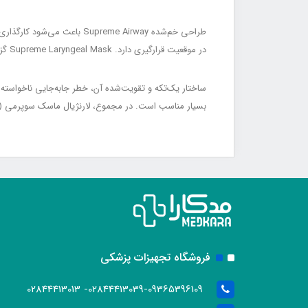
در موقعیت قرارگیری دارد. Supreme Laryngeal Mask گزینه‌ای ایده‌آل برای جراحی‌های کوتاه‌مدت، سرپایی و شرایطی است که نیاز به راه‌اندازی سریع راه هوایی وجود دارد.
بسیار مناسب است. در مجموع، لارنژیال ماسک سوپرمی (LMA Supreme) ترکیبی از ایمنی بالا، عملکرد مطمئن و کاربری آسان در مدیریت راه هوایی است.
فروشگاه تجهیزات پزشکی
02844413039-09365396109- 02844413013