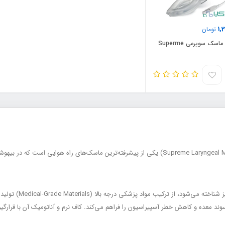
1,
تومان
لارنژیال ماسک سوپرمی Superme
لارنژیال ماسک سوپرمی (Supreme Laryngeal Mask Airway – Supreme LMA) یکی از پیشرفته‌ترین ماسک
این محصول که با نام 
Gastri) در Supreme LMA امکان عبور سوند معده و کاهش خطر آسپیراسیون را فراهم می‌کند. کاف نرم و آناتومی