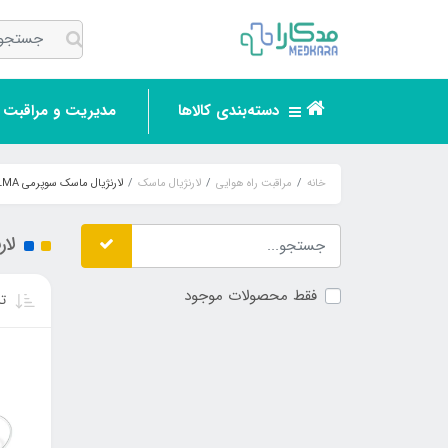
دسته‌بندی کالاها
مدیریت و مراقبت ر
خانه
مراقبت راه هوایی
لارنژیال ماسک
لارنژیال ماسک سوپرمی Superme LMA
لارن
فقط محصولات موجود
تر