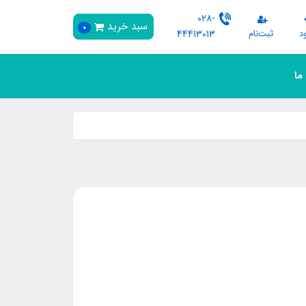
028-
سبد خرید
0
د
ثبت‌نام
44413013
 ما