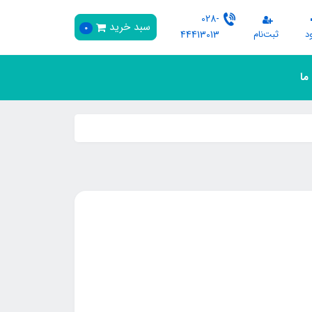
028-
سبد خرید
0
د
ثبت‌نام
44413013
 ما