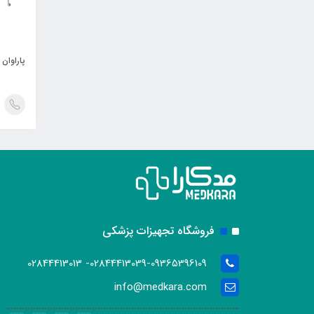
پاراوان
فروشگاه تجهیزات پزشکی
02844413039-09365396109- 02844413013
info@medkara.com