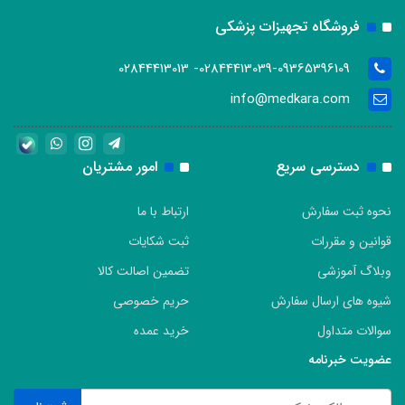
فروشگاه تجهیزات پزشکی
02844413039-09365396109- 02844413013
info@medkara.com
دسترسی سریع
امور مشتریان
نحوه ثبت سفارش
ارتباط با ما
قوانین و مقررات
ثبت شکایات
وبلاگ آموزشی
تضمین اصالت کالا
شیوه های ارسال سفارش
حریم خصوصی
سوالات متداول
خرید عمده
عضویت خبرنامه