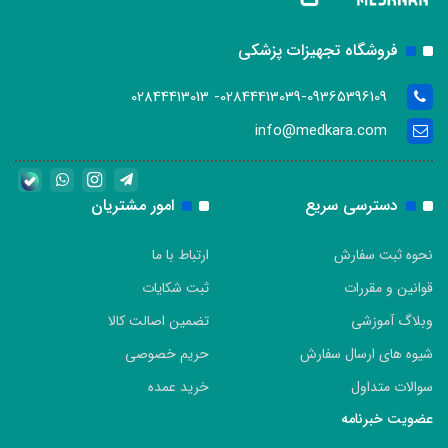
فروشگاه تجهیزات پزشکی
02844413039-09365396109- 02844413013
info@medkara.com
دسترسی سریع
امور مشتریان
نحوه ثبت سفارش
ارتباط با ما
قوانین و مقررات
ثبت شکایات
وبلاگ آموزشی
تضمین اصالت کالا
شیوه های ارسال سفارش
حریم خصوصی
سوالات متداول
خرید عمده
عضویت خبرنامه