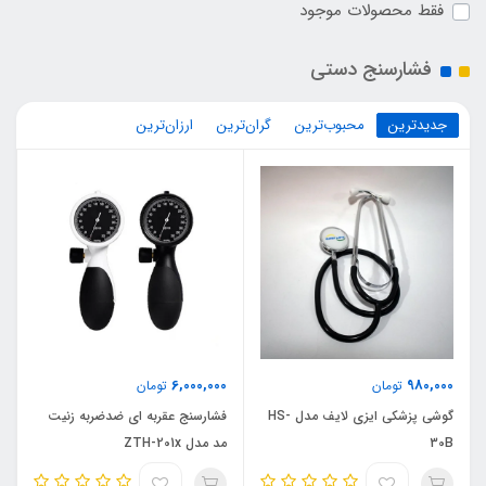
فقط محصولات موجود
فشارسنج دستی
جدیدترین
محبوب‌ترین
گران‌ترین
ارزان‌ترین
6,000,000
980,000
تومان
تومان
گوشی پزشکی ایزی لایف مدل HS-
فشارسنج عقربه ای ضدضربه زنیت
30B
مد مدل ZTH-201x