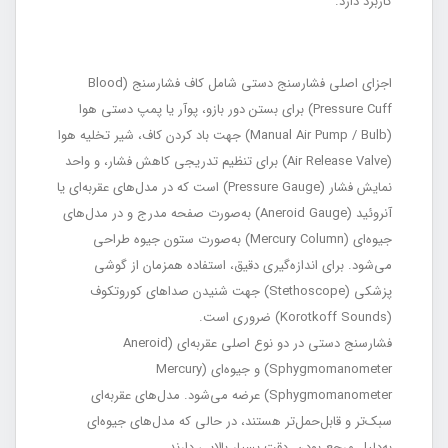
کاربرد دارد.
اجزای اصلی فشارسنج دستی شامل کاف فشارسنج (Blood
Pressure Cuff) برای بستن دور بازو، پوآر یا پمپ دستی هوا
(Manual Air Pump / Bulb) جهت باد کردن کاف، شیر تخلیه هوا
(Air Release Valve) برای تنظیم تدریجی کاهش فشار، و واحد
نمایش فشار (Pressure Gauge) است که در مدل‌های عقربه‌ای یا
آنروئید (Aneroid Gauge) به‌صورت صفحه مدرج و در مدل‌های
جیوه‌ای (Mercury Column) به‌صورت ستون جیوه طراحی
می‌شود. برای اندازه‌گیری دقیق، استفاده همزمان از گوشی
پزشکی (Stethoscope) جهت شنیدن صداهای کوروتکوف
(Korotkoff Sounds) ضروری است.
فشارسنج دستی در دو نوع اصلی عقربه‌ای (Aneroid
Sphygmomanometer) و جیوه‌ای (Mercury
Sphygmomanometer) عرضه می‌شود. مدل‌های عقربه‌ای
سبک‌تر و قابل‌حمل‌تر هستند، در حالی که مدل‌های جیوه‌ای
به‌دلیل مرجع بودن، دقت بسیار بالایی دارند.