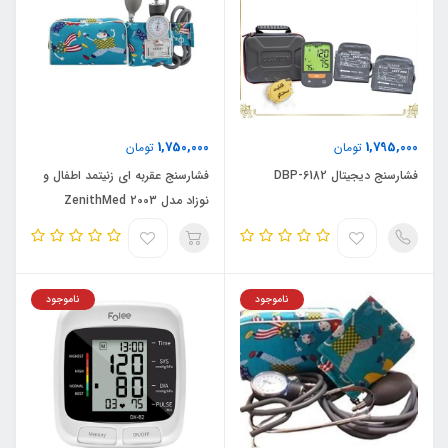
1,750,000
1,795,000
تومان
تومان
فشارسنج دیجیتال DBP-6182
فشارسنج عقربه ای زنیتمد اطفال و
نوزاد مدل ZenithMed 2003
ناموجود
ناموجود