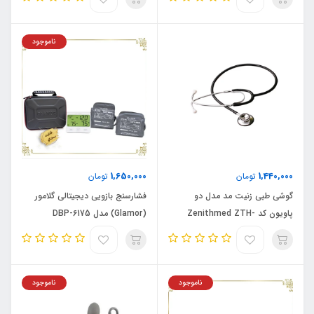
ناموجود
1,650,000
1,440,000
تومان
تومان
گوشی طبی زنیت مد مدل دو
فشارسنج بازویی دیجیتالی گلامور
پاویون کد Zenithmed ZTH-
(Glamor) مدل DBP-6175
3022
ناموجود
ناموجود