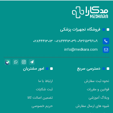
فروشگاه تجهیزات پزشکی
02844413039-09365396109- 02844413013
info@medkara.com
دسترسی سریع
امور مشتریان
نحوه ثبت سفارش
ارتباط با ما
قوانین و مقررات
ثبت شکایات
وبلاگ آموزشی
تضمین اصالت کالا
شیوه های ارسال سفارش
حریم خصوصی