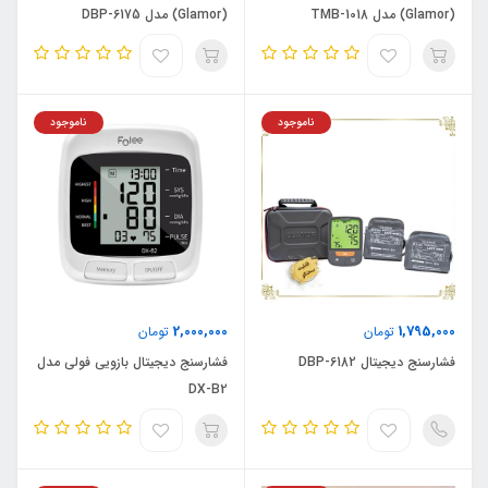
(Glamor) مدل TMB-1018
(Glamor) مدل DBP-6175
ناموجود
ناموجود
2,000,000
1,795,000
تومان
تومان
فشارسنج دیجیتال DBP-6182
فشارسنج دیجیتال بازویی فولی مدل
DX-B2