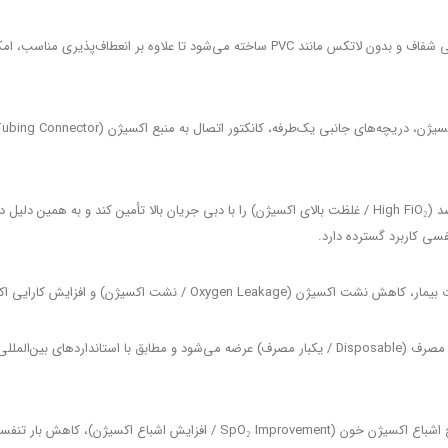
ماسک اکسیژن غیر قابل تنفس مجدد معمولاً از مواد پزشکی شفاف و بدون لاتکس مانند PVC ساخت
فسی کاربرد گسترده دارد.
شت اکسیژن) و افزایش کارایی اکسیژن‌درمانی می‌شود.
استفاده صحیح از این ماسک نقش مهمی در افزایش سطح اشباع اکسیژن خون (rovement