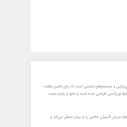
 از تجهیزات حیاتی در اکسیژن‌تراپی و سیستم‌های تنفسی است که برای تأمین غلظت
هیپوکسمی شدید و شرایط اورژانسی طراحی شده است و مانع از بازدم مجدد
(Reservoir Bag / کیسه ذخیره اکسیژن) و دریچه‌های یک‌طرفه (One-Way Valves / سوپاپ یک‌طرفه) جریان اکسیژن خالص را به بیمار منتقل می‌کند و