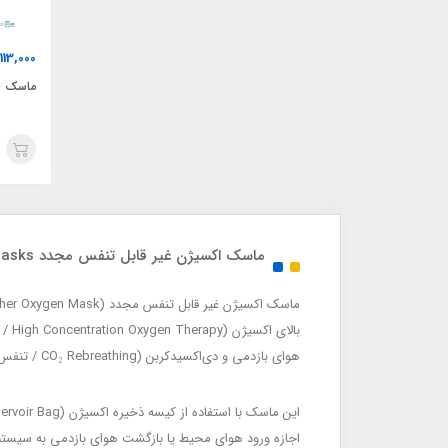
113,000
ماسک اک
ماسک اکسیژن غیر قابل تنفس مجدد High Concentration oxygen masks
بال
هوای بازدمی و دی‌اکسیدکربن (CO₂ Rebreathing / تنفس مجدد دی‌اکسیدکربن) می‌شود.
اجازه ورود هوای محیط یا بازگشت هوای بازدمی به سیستم