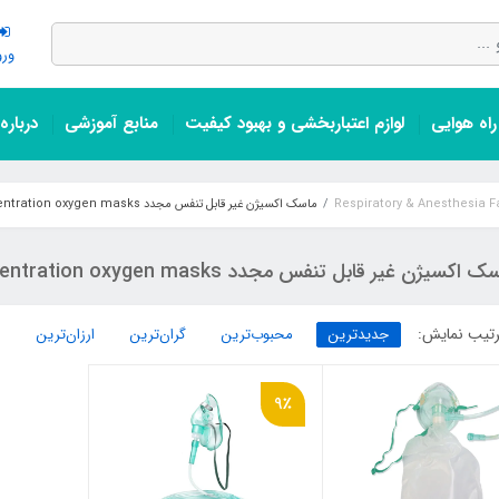
ورو
اه هوایی
لوازم اعتباربخشی و بهبود کیفیت
منابع آموزشی
درباره
ماسک اکسیژن غیر قابل تنفس مجدد High Concentration oxygen masks
 اکسیژن غیر قابل تنفس مجدد High Concentration oxygen masks
تیب نمایش:
جدیدترین
محبوب‌ترین
گران‌ترین
ارزان‌ترین
9٪