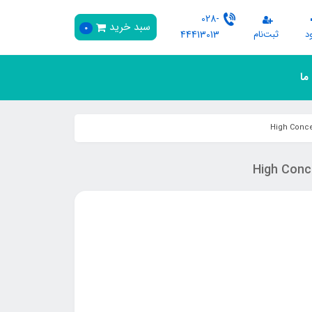
028-
سبد خرید
0
د
ثبت‌نام
44413013
 ما