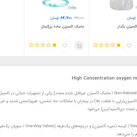
84,700
تومان
93,000
تومان
سیژن بگدار
ماسک اکسیژن ساده بزرگسال
ماسک اکسیژن غیر قابل تنفس مجدد (Non-Rebreather Oxygen Mask / ماسک اکسیژن غیرقابل بازدم مجدد) یکی
ای اکسیژن (High Concentration Oxygen Therapy / اکسیژن‌تراپی با غلظت بالا) در بیماران با مشکلات حاد تنفسی، 
این ماسک با استفاده از کیسه ذخیره اکسیژن 
 را نمی‌دهد.