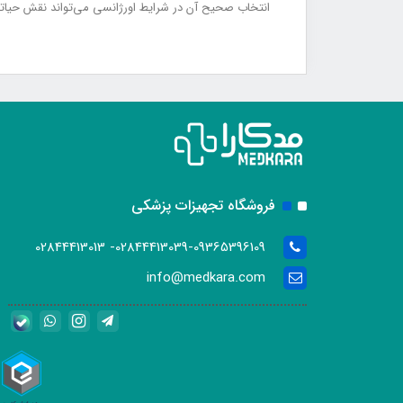
انتخاب صحیح آن در شرایط اورژانسی می‌تواند نقش حیاتی 
فروشگاه تجهیزات پزشکی
02844413039-09365396109- 02844413013
info@medkara.com