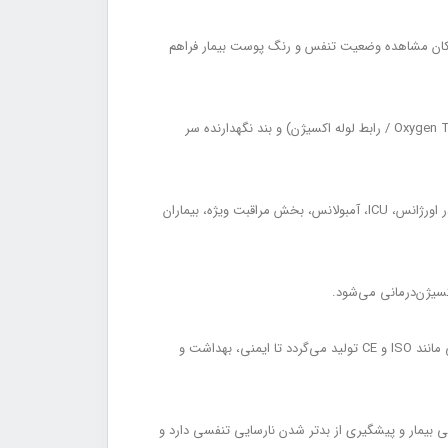
ه می‌شود تا علاوه بر انعطاف‌پذیری مناسب، امکان مشاهده وضعیت تنفس و رنگ پوست بیمار فراهم
اجزای اصلی این ماسک شامل بدنه ماسک، کیسه ذخیره اکسیژن، دریچه‌های جانبی یک‌طرفه، کانکتور اتصال به منبع اکسیژن (Oxygen Tubing Connector / رابط لوله اکسیژن) و بند نگهدارنده سر
این ماسک قادر است اکسیژن با غلظت حدود 60 تا 95 درصد (High FiO₂ / غلظت بالای اکسیژن) را با دبی جریان بالا تأمین کند و به همین دلیل در اورژانس، ICU، آمبولانس، بخش مراقبت ویژه، بیماران
ماسک اکسیژن غیرقابل تنفس مجدد معمولاً به‌صورت یکبار مصرف (Disposable / یکبار مصرف) عرضه می‌شود و مطابق با استانداردهای بین‌المللی مانند ISO و CE تولید می‌گردد تا ایمنی، بهداشت و
SpO₂ Imp / افزایش اشباع اکسیژن)، کاهش بار تنفسی بیمار و پیشگیری از بدتر شدن نارسایی تنفسی دارد و