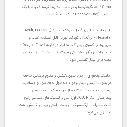
Strap / بند نگهدارنده) و در برخی مدل‌ها کیسه ذخیره یا بگ
تنفسی (Reservoir Bag / بگ ذخیره) است.
این ماسک برای بزرگسال، کودک و نوزاد (Adult, Pediatric,
Neonatal / بزرگسال، کودک، نوزاد) قابل استفاده است و
جریان‌های اکسیژن بین 2 تا 15 لیتر در دقیقه (Oxygen Flow /
جریان اکسیژن) را پشتیبانی می‌کند تا غلظت اکسیژن دقیق و
ثابت برای بیمار تضمین شود.
ماسک ونچوری از مواد بدون لاتکس و مقاوم پزشکی ساخته
می‌شود تا ایمنی بیمار و دوام محصول حفظ شود و حساسیت
پوستی ایجاد نکند. استفاده از این ماسک در محیط‌های
بیمارستان، ICU، NICU، اورژانس و کلینیک‌های تنفسی رایج
است و طراحی ارگونومیک آن باعث راحتی بیمار و کاهش نشت
اکسیژن می‌شود.