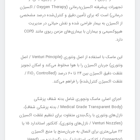
تجهیزات پیشرفته اکسیژن‌درمانی (Oxygen Therapy / اکسیژن
درمانی) است که برای تأمین دقیق و کنترل‌شده درصد مشخصی
از اکسیژن به بیمار طراحی شده و نقش حیاتی در مدیریت
هیپوکسیمی و بیماران با بیماری‌های مزمن ریوی مانند COPD
دارد.
این ماسک با استفاده از اصل ونتوری (Venturi Principle / اصل
ونتوری) جریان اکسیژن را با هوا مخلوط می‌کند و امکان تجویز
غلظت دقیق اکسیژن بین 24 تا 60 درصد (FiO₂ Controlled /
غلظت اکسیژن کنترل‌شده) را فراهم می‌کند.
اجزای اصلی ماسک ونچوری شامل بدنه شفاف پزشکی
(Medical Grade Transparent Body / بدنه پزشکی شفاف)،
نازل‌های ونتوری با رنگ‌بندی متفاوت برای تنظیم غلظت اکسیژن
(Venturi Nozzles / نازل‌های ونتوری)، کانکتور استاندارد 15 یا
22 میلی‌متری برای اتصال به جریان‌سنج یا منبع اکسیژن
(Connector / کانکتور استاندارد)، بند نگهدارنده سر (Head