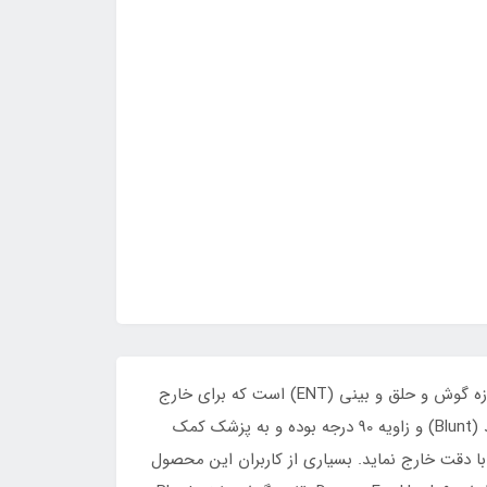
هوک جسم خارجی گوش بلانت 90 90 Degree Blunt Ear Foreign Body Hook درجه یکی از ابزارهای تخصصی و پرکاربرد در حوزه گوش و حلق و بینی (ENT) است که برای خارج
کردن اجسام خارجی از مجرای گوش بدون آسیب به بافت‌های حساس طراحی شده است. این هوک گوش بلانت دارای نوک کند (Blunt) و زاویه 90 درجه بوده و به پزشک کمک
با دقت خارج نماید. بسیاری از کاربران این محصول