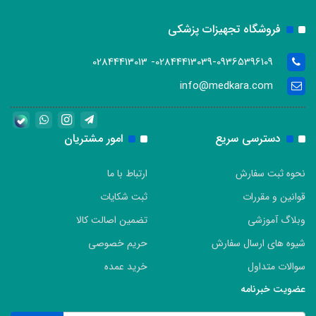
فروشگاه تجهیزات پزشکی
02844413039-09365396109- 02844413013
info@medkara.com
دسترسی سریع
امور مشتریان
نحوه ثبت سفارش
ارتباط با ما
قوانین و مقررات
ثبت شکایات
وبلاگ آموزشی
تضمین اصالت کالا
شیوه های ارسال سفارش
حریم خصوصی
سوالات متداول
خرید عمده
عضویت خبرنامه