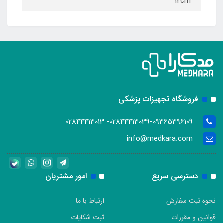
12cm
فروشگاه تجهیزات پزشکی
02844413039-09365396109- 02844413013
info@medkara.com
دسترسی سریع
امور مشتریان
نحوه ثبت سفارش
ارتباط با ما
قوانین و مقررات
ثبت شکایات