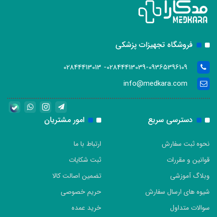
فروشگاه تجهیزات پزشکی
02844413039-09365396109- 02844413013
info@medkara.com
دسترسی سریع
امور مشتریان
نحوه ثبت سفارش
ارتباط با ما
قوانین و مقررات
ثبت شکایات
وبلاگ آموزشی
تضمین اصالت کالا
شیوه های ارسال سفارش
حریم خصوصی
سوالات متداول
خرید عمده