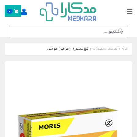
0
خانه
فهرست محصولات
تیغ بیستوری (جراحی) موریس