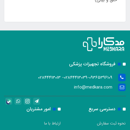
حلق و بینی)
فروشگاه تجهیزات پزشکی
02844413039-09365396109- 02844413013
info@medkara.com
دسترسی سریع
امور مشتریان
نحوه ثبت سفارش
ارتباط با ما