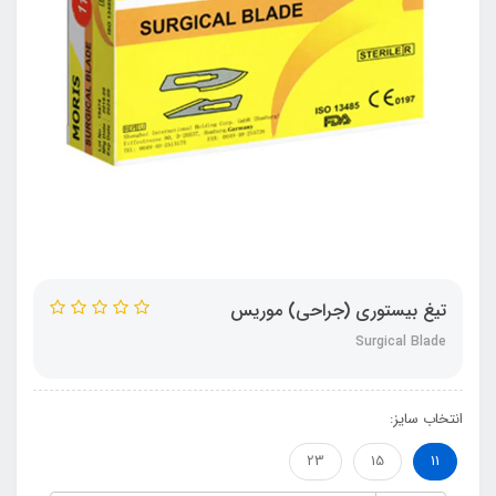
تیغ بیستوری (جراحی) موریس
Surgical Blade
انتخاب سایز:
23
15
11