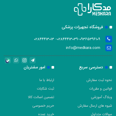
فروشگاه تجهیزات پزشکی
02844413039-09365396109- 02844413013
info@medkara.com
دسترسی سریع
امور مشتریان
نحوه ثبت سفارش
ارتباط با ما
قوانین و مقررات
ثبت شکایات
وبلاگ آموزشی
تضمین اصالت کالا
شیوه های ارسال سفارش
حریم خصوصی
سوالات متداول
خرید عمده