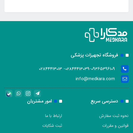
فروشگاه تجهیزات پزشکی
02844413039-09365396109- 02844413013
info@medkara.com
دسترسی سریع
امور مشتریان
نحوه ثبت سفارش
ارتباط با ما
قوانین و مقررات
ثبت شکایات