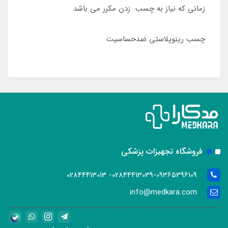
زمانی که نیاز به چسب زدن مکرر می باشد
چسب رینوپلاستی ضدحساسیت
فروشگاه تجهیزات پزشکی
02844413039-09365396109- 02844413013
info@medkara.com