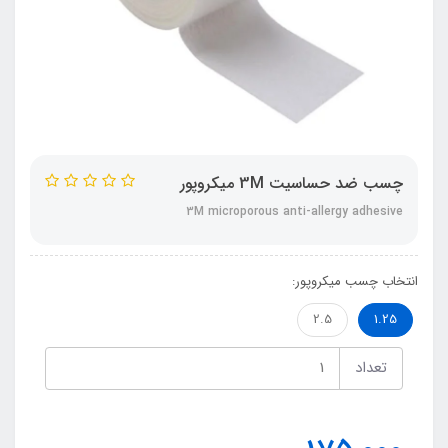
چسب ضد حساسیت 3M میکروپور
3M microporous anti-allergy adhesive
انتخاب چسب میکروپور:
2.5
1.25
تعداد