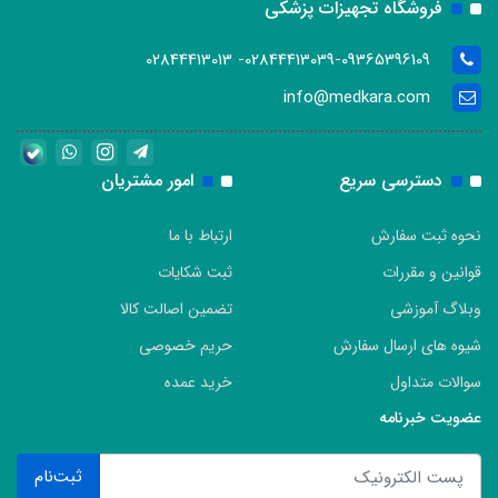
فروشگاه تجهیزات پزشکی
02844413039-09365396109- 02844413013
info@medkara.com
دسترسی سریع
امور مشتریان
نحوه ثبت سفارش
ارتباط با ما
قوانین و مقررات
ثبت شکایات
وبلاگ آموزشی
تضمین اصالت کالا
شیوه های ارسال سفارش
حریم خصوصی
سوالات متداول
خرید عمده
عضویت خبرنامه
ثبت‌نام