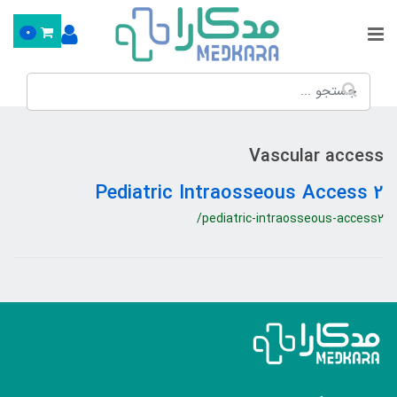
0
Vascular access
2 Pediatric Intraosseous Access
/pediatric-intraosseous-access2