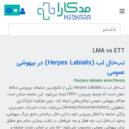
0
LMA vs ETT
تب‌خال لب (Herpes Labialis) در بیهوشی
عمومی
/herpes-labialis-anesthesia
تب‌خال لب یا Herpes Labialis یکی از شایع‌ترین ضایعات ویروسی مخاط
دهان است که توسط ویروس HSV-1 ایجاد می‌شود. این ضایعه ممکن است
هنگام بیهوشی عمومی چالش‌هایی ایجاد کند، چون هرگونه ابزارگذاری
راه‌هوایی (Airway Instrumentation) می‌تواند باعث تحریک، خونریزی،
پارگی ضایعه یا انتقال ویروس شود.با این حال، براساس منابع بزرگ بیهوشی،
وجود تب‌خال لب، چه فعال و چه غیرفعال، در اغلب بیماران سالم منع مطلق
برای بیهوشی عمومی محسوب نمی‌شود—اما باید بر اساس شدت ضایعه و