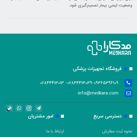
وضعیت ایمنی بیمار تصمیم‌گیری شود.
فروشگاه تجهیزات پزشکی
02844413039-09365396109- 02844413013
info@medkara.com
دسترسی سریع
امور مشتریان
نحوه ثبت سفارش
ارتباط با ما