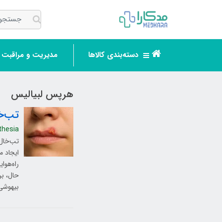
دسته‌بندی کالاها
مدیریت و مراقبت ر
هرپس لبیالیس
تب‌خال لب (alis
thesia
ایجاد م
حال، بر
بیهوشی