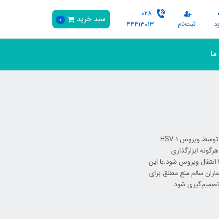
028-
سبد خرید
0
د
ثبت‌نام
44413013
 ما
تب‌خال لب یا Herpes Labialis یکی از شایع‌ترین ضایعات ویروسی مخاط دهان است که توسط ویروس HSV-1
گونه ابزارگذاری
گی ضایعه یا انتقال ویروس شود.با این
اران سالم منع مطلق برای
صمیم‌گیری شود.