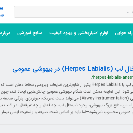
ورو
اه هوایی
لوازم اعتباربخشی و بهبود کیفیت
منابع آموزشی
درباره
Herpes Labi) در بیهوشی عمومی
/herpes-labialis-anes
ی‌شود. این ضایعه ممکن است هنگام بیهوشی عمومی چالش‌هایی ایجاد کند، چون هر
راه‌هوایی (Airway Instrumentation) می‌تواند باعث تحریک، خونریزی، پار
اساس منابع بزرگ بیهوشی، وجود تب‌خال لب، چه فعال و چه غیرفعال، در اغلب بیم
 عمومی محسوب نمی‌شود—اما باید بر اساس شدت ضایعه و وضعیت ایمنی بیمار ت