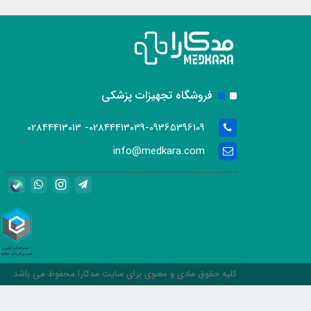
فروشگاه تجهیزات پزشکی
02844413039-09365396109- 02844413013
info@medkara.com
کلیه حقوق مادی و معنوی برای سایت مدکارا محفوظ می باشد.