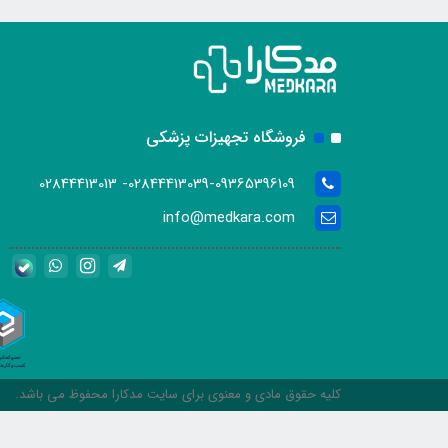
فروشگاه تجهیزات پزشکی
02844413039-09365396109- 02844413013
info@medkara.com
کلیه حقوق مادی و معنوی برای سایت مدکارا محفوظ می باشد.