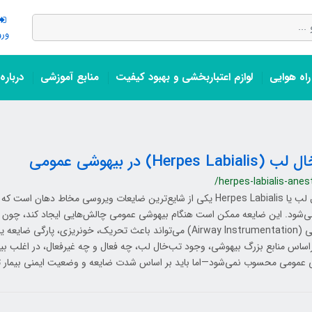
ورو
اه هوایی
لوازم اعتباربخشی و بهبود کیفیت
منابع آموزشی
درباره
Herpes Labi) در بیهوشی عمومی
/herpes-labialis-anes
ی‌شود. این ضایعه ممکن است هنگام بیهوشی عمومی چالش‌هایی ایجاد کند، چون هر
راه‌هوایی (Airway Instrumentation) می‌تواند باعث تحریک، خونریزی، پار
اساس منابع بزرگ بیهوشی، وجود تب‌خال لب، چه فعال و چه غیرفعال، در اغلب بیم
 عمومی محسوب نمی‌شود—اما باید بر اساس شدت ضایعه و وضعیت ایمنی بیمار ت