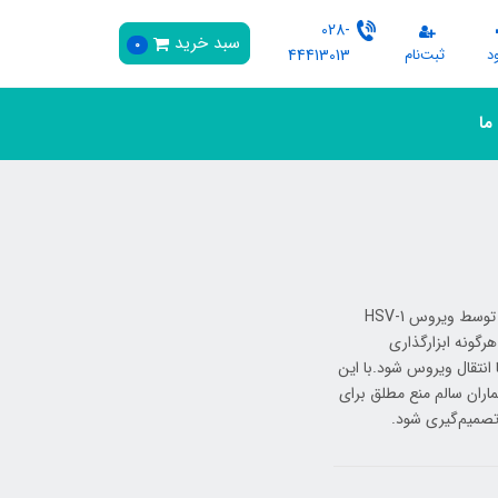
028-
سبد خرید
0
د
ثبت‌نام
44413013
 ما
تب‌خال لب یا Herpes Labialis یکی از شایع‌ترین ضایعات ویروسی مخاط دهان است که توسط ویروس HSV-1
گونه ابزارگذاری
گی ضایعه یا انتقال ویروس شود.با این
اران سالم منع مطلق برای
صمیم‌گیری شود.