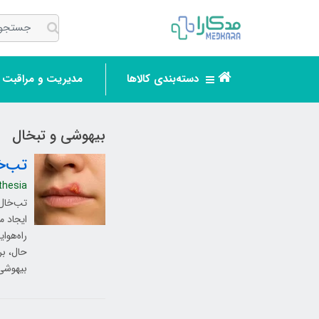
دسته‌بندی کالاها
مدیریت و مراقبت ر
بیهوشی و تبخال
تب‌خال لب (alis
thesia
ایجاد م
حال، بر
بیهوشی