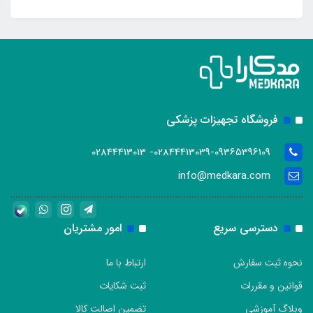
فروشگاه تجهیزات پزشکی
02844413039-09365396109- 02844413013
info@medkara.com
دسترسی سریع
امور مشتریان
نحوه ثبت سفارش
ارتباط با ما
قوانین و مقررات
ثبت شکایات
وبلاگ آموزشی
تضمین اصالت کالا