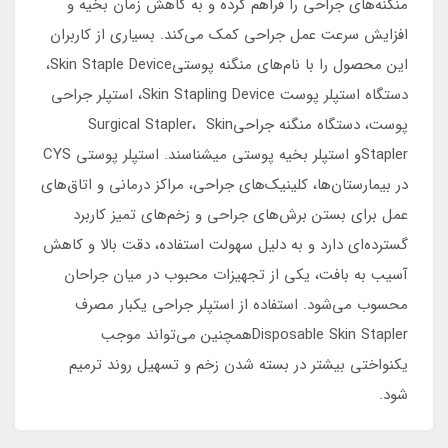
منگنه‌های جراحی را فراهم کرده و به کاهش زمان بخیه و
افزایش سرعت عمل جراحی کمک می‌کند. بسیاری از کاربران
این محصول را با نام‌های منگنه پوستیSkin Staple Device،
دستگاه استپلر پوست Skin Stapling Device، استپلر جراحی
پوست، دستگاه منگنه جراحیSurgical Stapler، Skin
Staplerو استپلر بخیه پوستی میشناسند. استپلر پوستی CYS
در بیمارستان‌ها، کلینیک‌های جراحی، مراکز درمانی و اتاق‌های
عمل برای بستن برش‌های جراحی و زخم‌های تمیز کاربرد
گسترده‌ای دارد و به دلیل سهولت استفاده، دقت بالا و کاهش
آسیب به بافت، یکی از تجهیزات محبوب در میان جراحان
محسوب می‌شود. استفاده از استپلر جراحی یکبار مصرف
Disposable Skin Staplerهمچنین می‌تواند موجب
یکنواختی بیشتر در بسته شدن زخم و تسهیل روند ترمیم
شود.