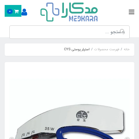
0
خانه
فهرست محصولات
استپلر پوستي CYS