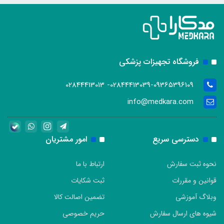
فروشگاه تجهیزات پزشکی
02844413039-09365396109- 02844413013
info@medkara.com
دسترسی سریع
امور مشتریان
نحوه ثبت سفارش
ارتباط با ما
قوانین و مقررات
ثبت شکایات
وبلاگ آموزشی
تضمین اصالت کالا
شیوه های ارسال سفارش
حریم خصوصی