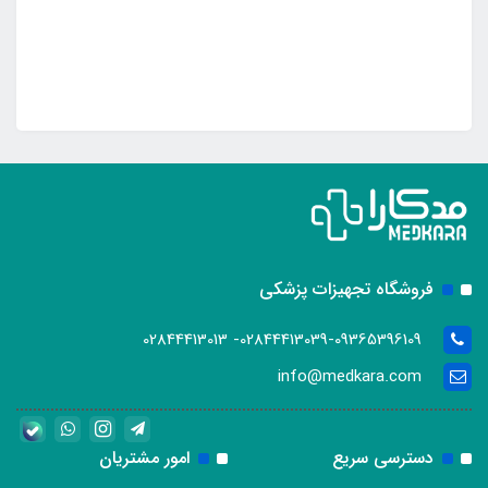
فروشگاه تجهیزات پزشکی
02844413039-09365396109- 02844413013
info@medkara.com
دسترسی سریع
امور مشتریان