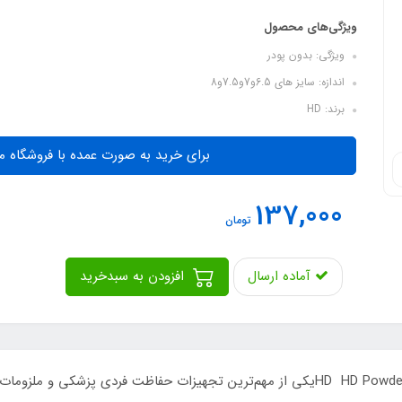
ویژگی‌های محصول
ویژگی: بدون پودر
اندازه: سایز های 6.5و7و7.5و8
برند: HD
برای خرید به صورت عمده با فروشگاه م
137,000
تومان
آماده ارسال
افزودن به سبدخرید
دستکش جراحی بدون پودر HD HD Powder-Free Surgical Glovesیکی از مهم‌ترین تجهیزات حف