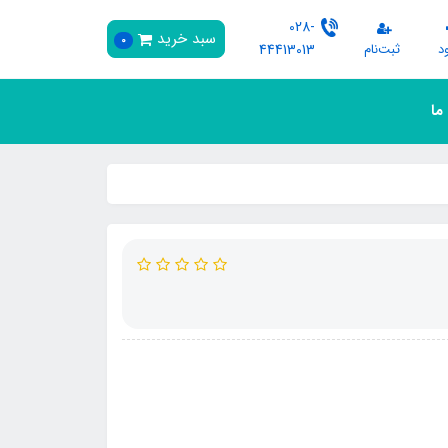
028-
سبد خرید
0
د
ثبت‌نام
44413013
 ما