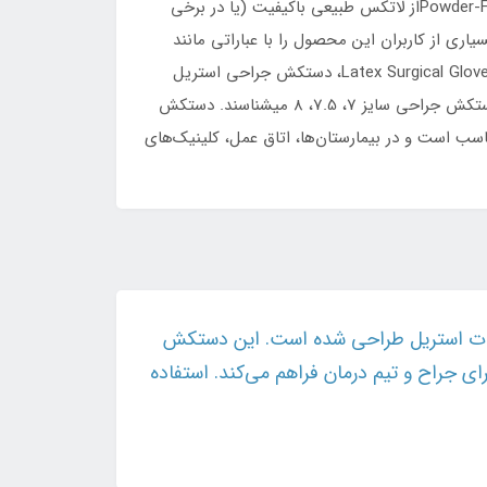
محافظ بین دست جراح و بیمار در حین اعمال جراحی طراحی شده است. این دستکش جراحی بدون پودر Powder-Free Surgical Glovesاز لاتکس طبیعی باکیفیت (یا در برخی
ری از کاربران این محصول را با عباراتی مانند
دستکش جراحی HD، دستکش جراحی بدون پودر، دستکش استریل جراحی Sterile Surgical Gloves، دستکش لاتکس جراحیLatex Surgical Gloves، دستکش جراحی استریل
بدون پودر، دستکش اتاق عملOperating Room Surgical Gloves، دستکش جراحی پزشکی، دستکش جراحی یکبار مصرف و دستکش جراحی سایز 7، 7.5، 8 میشناسند. دستکش
مناسب است و در بیمارستان‌ها، اتاق عمل، کلینیک‌های
و اقدامات استریل طراحی شده است. این دستکش
ی جراح و تیم درمان فراهم می‌کند. استفاده