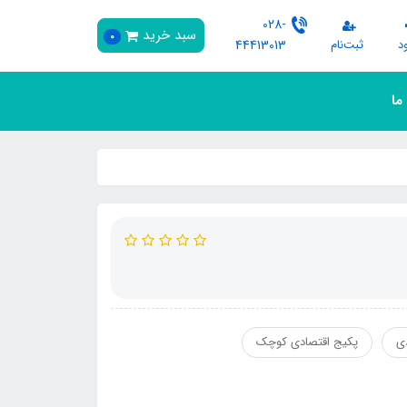
028-
سبد خرید
0
د
ثبت‌نام
44413013
 ما
ی
پکیج اقتصادی کوچک