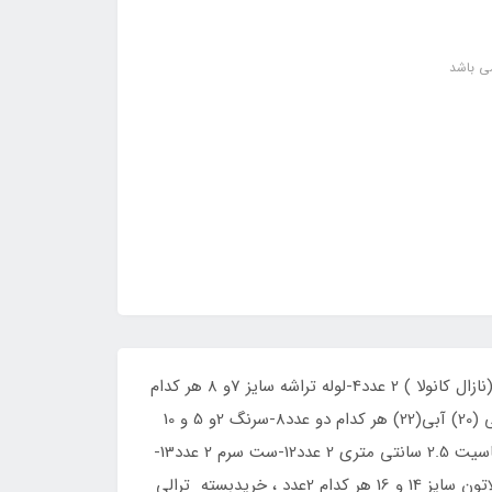
ی باشد
بسته ترالی اورژانس(پک ترالی اورژانس) :1- آمبوبگ بزرگسال 1عدد2-ماسک اکسیژن بزرگسال 2 عدد 3-سوند اکسیژن بینی (نازال کانولا ) 2 عدد4-لوله تراشه سایز 7و 8 هر کدام
یک عدد 5-راه هوایی دهانی شماره 3و 4 هر کدام یک عدد 6-لارنگوسکوپ سه تیغه منحنی(مکنتاش)7-آنژیوکت سبز (18) صورتی (20) آبی(22) هر کدام دو عدد8-سرنگ 2و 5 و 10
سی سی 10 عد از هر کدام 9-باند نخی با عرض 10 سانتی متری 6 عدد10-چسب لکوپلاست 5 سانتی متری 1 عدد11-چسب ضد حساسیت 2.5 سانتی متری 2 عدد12-ست سرم 2 عدد13-
دستکش لاتکس استریل سایز 7و 8 هر کدام دو عدد14-پد الکلی یک بسته15-پنبه یک بسته16-گاز استریل تکی 10 عدد17-سوند نلاتون سایز 14 و 16 هر کدام 2عدد ، خریدبسته ترالی