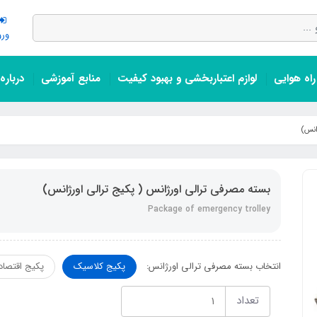
ورو
اه هوایی
لوازم اعتباربخشی و بهبود کیفیت
منابع آموزشی
درباره
انس)
بسته مصرفی ترالی اورژانس ( پکیج ترالی اورژانس)
Package of emergency trolley
انتخاب بسته مصرفی ترالی اورژانس:
پکیج کلاسیک
پکیج اقتصاد
تعداد