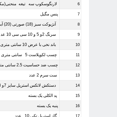
6
لارنگوسکوپ سه تیغه منحنی(مک
7
پنس مگیل
8
آنژیوکت سبز (18) صورتی (20) آبی(22) هر کدام دو عدد
9
سرنگ 2و 5 و 10 سی سی 10 عد از هر کدام
10
باند نخی با عرض 10 سانتی متری 6 عدد
11
چسب لکوپلاست 5 سانتی متری 1 عدد
12
چسب ضد حساسیت 2.5 سانتی متری 2 عدد
13
ست سرم 2 عدد
14
دستکش لاتکس استریل سایز 7و 8 هر کدام دو عدد
15
پد الکلی یک بسته
16
پنبه یک بسته
17
گاز استریل تکی 10 عدد