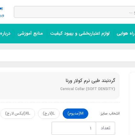
ورو
اه هوایی
لوازم اعتباربخشی و بهبود کیفیت
منابع آموزشی
درباره
گردنبند طبی نرم کولار ورنا
Cervical Collar (SOFT DENSITY)
انتخاب سایز:
M(مدیوم)
L(لارج)
XL(ایکس لارج)
تعداد