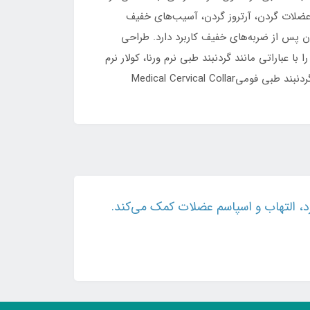
Soft Cerv در مواردی مانند گردن درد، کشیدگی عضلات گردن، آرتروز گردن، آسیب‌های خفیف
پس از ضربه‌های خفیف کاربرد دارد. طراحی
عباراتی مانند گردنبند طبی نرم ورنا، کولار نرم
ورنا، گردنبند طبی گردنNeck Support Collar، گردنبند طبی نرم، Soft Cervical Collar، کولار طبی، گردنبند طبی آرتروز گردن و گردنبند طبی فومیMedical Cervical Collar
رد، التهاب و اسپاسم عضلات کمک می‌کند.