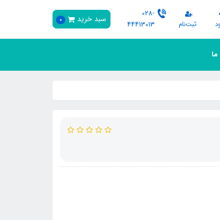
028-
سبد خرید
0
د
ثبت‌نام
44413013
 ما