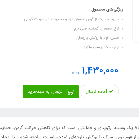
ویژگی‌های محصول
کاربرد: حمایت از گردن، کاهش درد و محدود کردن حرکات گردنی
نوع محصول: گردنبند طبی نرم
جنس: فوم با روکش پارچه‌ای
نوع بست: چسب ولکرو
1,430,000
تومان
آماده ارسال
افزودن به سبدخرید
گردنبند طبی نرم کولار ورناVarna Soft Cervical Collar یک وسیله ارتوپدی و حمایتی است که برای کا
ز فوم نرم و سبک با روکش پارچه‌ای ضدحساسیت ساخته شده و با ایجاد ث