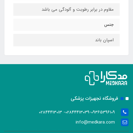
مقاوم در برابر رطوبت و آلودگی می باشد
جنس
اسپان باند
فروشگاه تجهیزات پزشکی
02844413039-09365396109- 02844413013
info@medkara.com