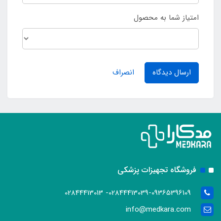
امتیاز شما به محصول
ارسال دیدگاه
انصراف
فروشگاه تجهیزات پزشکی
02844413039-09365396109- 02844413013
info@medkara.com