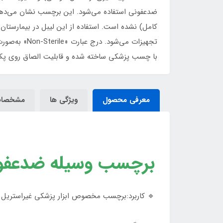
کامل) نشده است. استفاده از این لیبل در بیمارستان‌ه
با چسب پزشکی ساخته شده و قابلیت الصاق روی پک اب
معرفی محصول
ویژگی ها
مشخصا
برچسب وسیله ضدعفون
🔹 کاربرد:برچسب مخصوص ابزار پزشکی غیراستریل که پس از ضدعفونی سطح بالا (isinfection