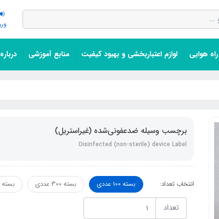
ورو
اه هوایی
لوازم اعتباربخشی و بهبود کیفیت
منابع آموزشی
درباره
برچسب وسیله ضدعفونی‌شده (غیراستریل)
Disinfected (non-sterile) device Label
انتخاب تعداد:
بسته 100 عددی
بسته 300 عددی
بسته 600 عددی
تعداد