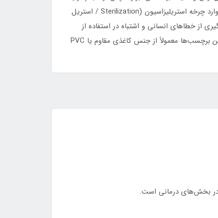
ضدعفونی استفاده می‌شود. این برچسب نشان می‌دهد که وسیله موردنظر تحت فرآیند ضدعفونی (Disinfection) قرار گرفته اما وارد چرخه استریلیزاسیون (Sterilization / استریل
یری از خطاهای انسانی و اشتباه در استفاده از
تجهیزات می‌شود. درج عبارت «Non-Sterile» به‌صورت واضح و خوانا، تفکیک ابزارهای استریل از غیر استریل را آسان می‌کند. این برچسب‌ها معمولاً از جنس کاغذی مقاوم یا PVC