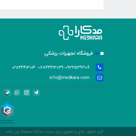
فروشگاه تجهیزات پزشکی
02844413039-09365396109- 02844413013
info@medkara.com
کلیه حقوق مادی و معنوی برای سایت مدکارا محفوظ می باشد.