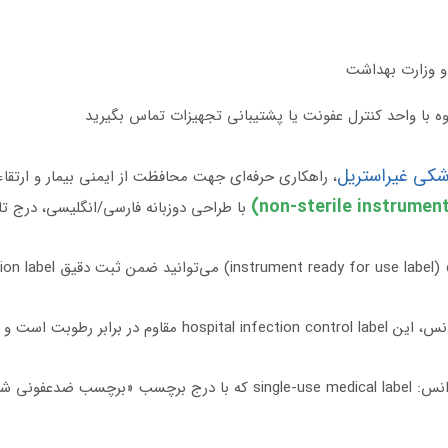
 با واحد کنترل عفونت یا پشتیبانی تجهیزات تماس بگیرید
، راهکاری حرفه‌ای جهت محافظت از ایمنی بیمار و ارتقاء
با طراحی دو‌زبانه فارسی/انگلیسی، درج ت
«طراحی شده برای محیط‌های بیمارستانی و اورژانس، این ntrol label
ء و ابزار اورژانس: single‑use medical label که با درج برچ