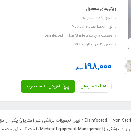
ویژگی‌های محصول
اندازه: 9 × 6 سانتی‌متر
نوع: Medical Status Label
وضعیت درج شده: Disinfected – Non Sterile
جنس: کاغذی مقاوم یا PVC
198,000
تومان
آماده ارسال
افزودن به سبدخرید
Control / پیشگیری از انتقال آلودگی) و مدیریت تج