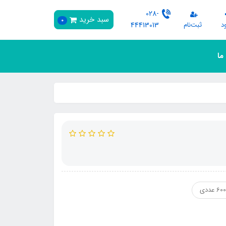
028-
سبد خرید
0
د
ثبت‌نام
44413013
 ما