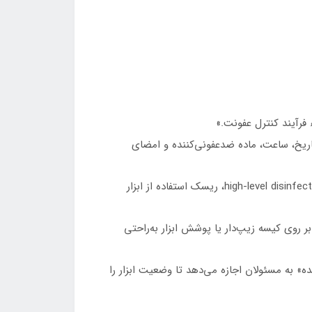
 فرآیند کنترل عفونت.»
اریخ، ساعت، ماده ضدعفونی‌کننده و امضای
«با استفاده از برچسب‌های «وسیله آماده مصرف» (instrument ready for use label) می‌توانید ضمن ثبت دقیق high‑level disinfection label، ریسک استفاده از ابزار
hospital infection co مقاوم در برابر رطوبت است و بر روی کیسه زیپ‌دار یا پوشش ابزار به‌راحتی
سب «برچسب ضدعفونی شده» به مسئولان اجازه می‌دهد تا وضعیت ابزار را