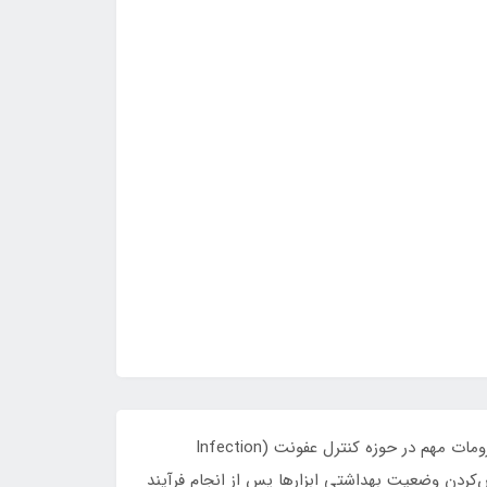
برچسب وسیله ضدعفونی‌شده (غیراستریل) (Disinfected – Non Sterile Label / لیبل تجهیزات پزشکی غیر استریل) یکی از ملزومات مهم در حوزه کنترل عفونت (Infection
هیزات پزشکی (Medical Equipment Management) است که برای مشخص‌کردن وضعیت بهداشتی ابزارها پس از انجام فرآیند