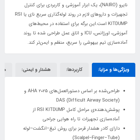
نایرو (NAIRO)، یک ابزار آموزشی و کاربردی برای کنترل
تجهیزات و داروهای لازم در روند لوله‌گذاری سریع نای یا RSI
KITDUMP است.این برگه برای استفاده در محیط‌های
آموزشی، اورژانس، ICU و اتاق عمل طراحی شده تا روند
آماده‌سازی تیم بیهوشی را سریع، منظم و ایمن‌تر کند.
ویژگی‌ها و مزایا:
کاربردها:
هشدار و ایمنی:
مش
طراحی‌شده بر اساس دستورالعمل‌های AHA 2025 و
DAS (Difficult Airway Society)
پوشش‌دهنده‌ی مراحل کامل RSI KITDUMP از
آماده‌سازی تجهیزات تا راه هوایی جراحی
دارای کادر هشدار قرمز برای روش تیغ–انگشت–لوله
(Scalpel–Finger–Tube)